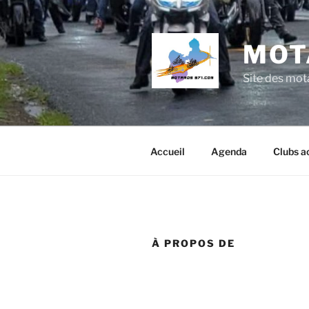
Aller
au
contenu
MOT
principal
Site des mo
Accueil
Agenda
Clubs a
À PROPOS DE