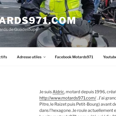
ARDS971.COM
tards de Guadeloupe
ctifs
Adresse utiles
Facebook Motards971
Youtub
Je suis
Aldric
, motard depuis 1996, créat
http://www.motards971.com/
. J’ai gra
Pitre, le Raizet puis Petit-Bourg) avant 
dans l’hexagone. Je roule actuellemen