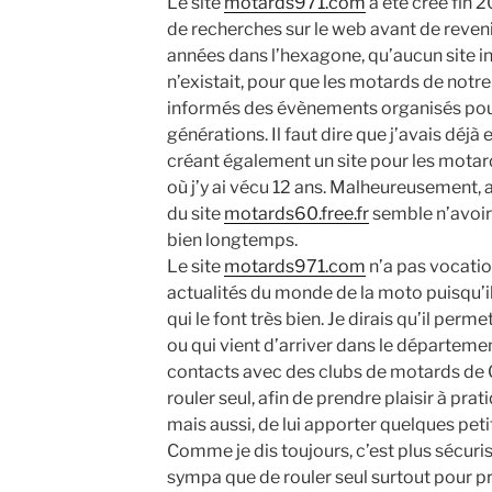
Le site
motards971.com
a été créé fin 
de recherches sur le web avant de reven
années dans l’hexagone, qu’aucun site 
n’existait, pour que les motards de not
informés des évènements organisés pou
générations. Il faut dire que j’avais déj
créant également un site pour les motar
où j’y ai vécu 12 ans. Malheureusement, 
du site
motards60.free.fr
semble n’avoir 
bien longtemps.
Le site
motards971.com
n’a pas vocation
actualités du monde de la moto puisqu’i
qui le font très bien. Je dirais qu’il per
ou qui vient d’arriver dans le département
contacts avec des clubs de motards de 
rouler seul, afin de prendre plaisir à pr
mais aussi, de lui apporter quelques peti
Comme je dis toujours, c’est plus sécuri
sympa que de rouler seul surtout pour p