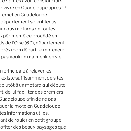
2007 après avoir constaté lors
ir vivre en Guadeloupe après 17
internet en Guadeloupe
re département soient tenus
r nous motards de toutes
à expérimenté ce procédé en
ds de l’Oise (60), département
après mon départ, le repreneur
pas voulu le maintenir en vie
 principale à relayer les
l existe suffisamment de sites
met plutôt à un motard qui débute
, de lui faciliter des premiers
Guadeloupe afin de ne pas
atiquer la moto en Guadeloupe
tes informations utiles.
sant de rouler en petit groupe
rofiter des beaux paysages que