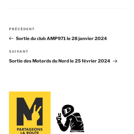
Navigation
Article
PRÉCÉDENT
de
précédent
Sortie du club AMP971 le 28 janvier 2024
l’article
Article
SUIVANT
suivant
Sortie des Motards du Nord le 25 février 2024