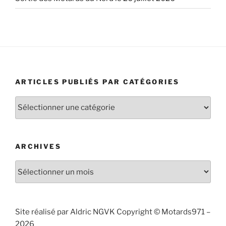
ARTICLES PUBLIÉS PAR CATÉGORIES
Articles
publiés
par
catégories
ARCHIVES
Archives
Site réalisé par Aldric NGVK Copyright © Motards971 –
2026