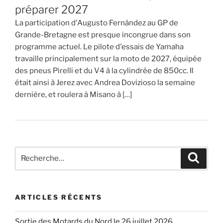
préparer 2027
La participation d'Augusto Fernández au GP de
Grande-Bretagne est presque incongrue dans son
programme actuel. Le pilote d'essais de Yamaha
travaille principalement sur la moto de 2027, équipée
des pneus Pirelli et du V4 à la cylindrée de 850cc. Il
était ainsi à Jerez avec Andrea Dovizioso la semaine
dernière, et roulera à Misano à […]
Recherche
Recher
pour
:
ARTICLES RÉCENTS
Sortie des Motards du Nord le 26 juillet 2026