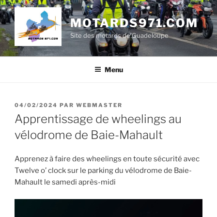
Aller
au
MOTARDS971.COM
contenu
Site des motards de Guadeloupe
principal
Menu
PUBLIÉ
04/02/2024
PAR
WEBMASTER
LE
Apprentissage de wheelings au
vélodrome de Baie-Mahault
Apprenez à faire des wheelings en toute sécurité avec
Twelve o’ clock sur le parking du vélodrome de Baie-
Mahault le samedi après-midi