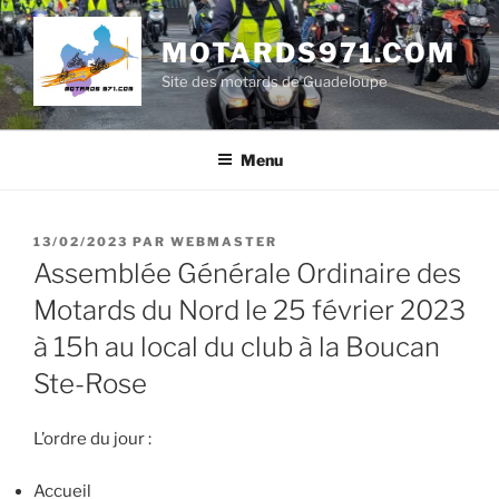
Aller
au
MOTARDS971.COM
contenu
Site des motards de Guadeloupe
principal
Menu
PUBLIÉ
13/02/2023
PAR
WEBMASTER
LE
Assemblée Générale Ordinaire des
Motards du Nord le 25 février 2023
à 15h au local du club à la Boucan
Ste-Rose
L’ordre du jour :
Accueil