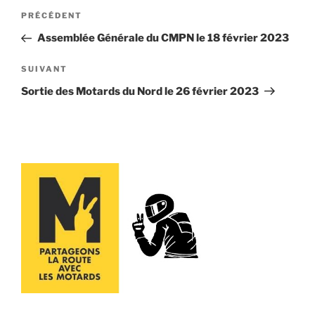
Navigation
Article
PRÉCÉDENT
de
précédent
Assemblée Générale du CMPN le 18 février 2023
l’article
Article
SUIVANT
suivant
Sortie des Motards du Nord le 26 février 2023