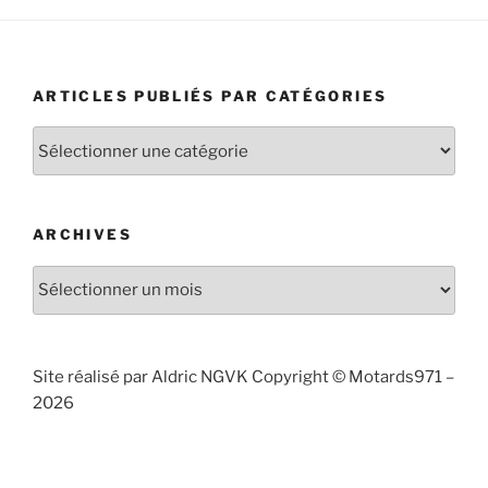
ARTICLES PUBLIÉS PAR CATÉGORIES
Articles
publiés
par
catégories
ARCHIVES
Archives
Site réalisé par Aldric NGVK Copyright © Motards971 –
2026