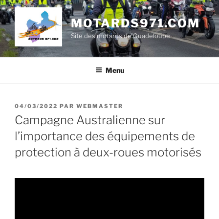
Aller
au
MOTARDS971.COM
contenu
Site des motards de Guadeloupe
principal
Menu
PUBLIÉ
04/03/2022
PAR
WEBMASTER
LE
Campagne Australienne sur
l’importance des équipements de
protection à deux-roues motorisés