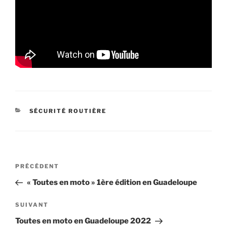
CATÉGORIES
SÉCURITÉ ROUTIÈRE
Navigation
Article
PRÉCÉDENT
de
précédent
« Toutes en moto » 1ère édition en Guadeloupe
l’article
Article
SUIVANT
suivant
Toutes en moto en Guadeloupe 2022