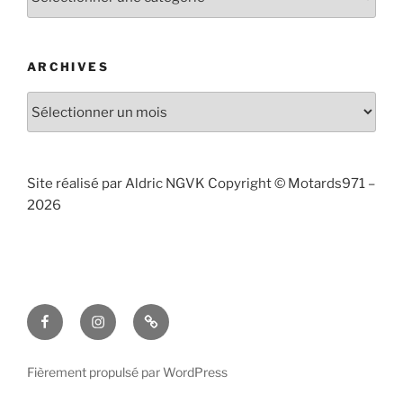
publiés
par
catégories
ARCHIVES
Archives
Site réalisé par Aldric NGVK Copyright © Motards971 –
2026
Facebook
Instagram
Contact
Fièrement propulsé par WordPress