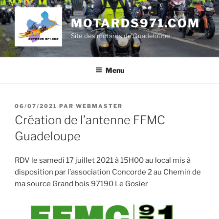
Aller
au
MOTARDS971.COM
contenu
Site des motards de Guadeloupe
principal
Menu
PUBLIÉ
06/07/2021
PAR
WEBMASTER
LE
Création de l’antenne FFMC
Guadeloupe
RDV le samedi 17 juillet 2021 à 15H00 au local mis à
disposition par l’association Concorde 2 au Chemin de
ma source Grand bois 97190 Le Gosier