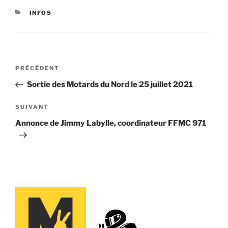
CATÉGORIES
INFOS
Navigation
Article
PRÉCÉDENT
de
précédent
Sortie des Motards du Nord le 25 juillet 2021
l’article
Article
SUIVANT
suivant
Annonce de Jimmy Labylle, coordinateur FFMC 971