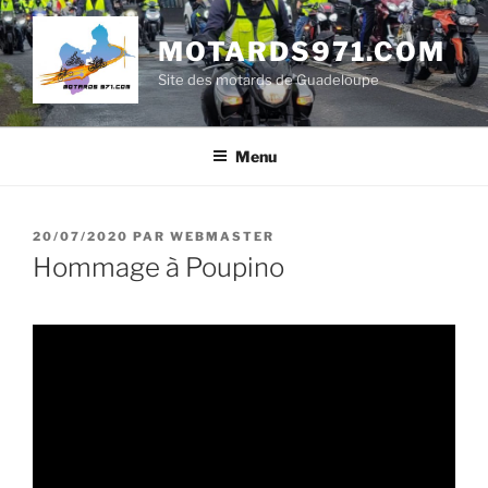
Aller
au
MOTARDS971.COM
contenu
Site des motards de Guadeloupe
principal
Menu
PUBLIÉ
20/07/2020
PAR
WEBMASTER
LE
Hommage à Poupino