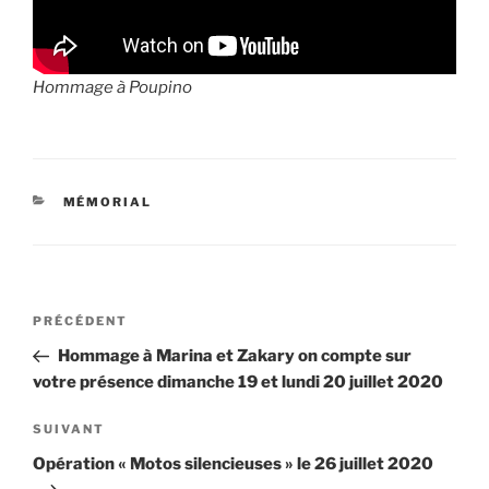
Hommage à Poupino
CATÉGORIES
MÉMORIAL
Navigation
Article
PRÉCÉDENT
de
précédent
Hommage à Marina et Zakary on compte sur
l’article
votre présence dimanche 19 et lundi 20 juillet 2020
Article
SUIVANT
suivant
Opération « Motos silencieuses » le 26 juillet 2020