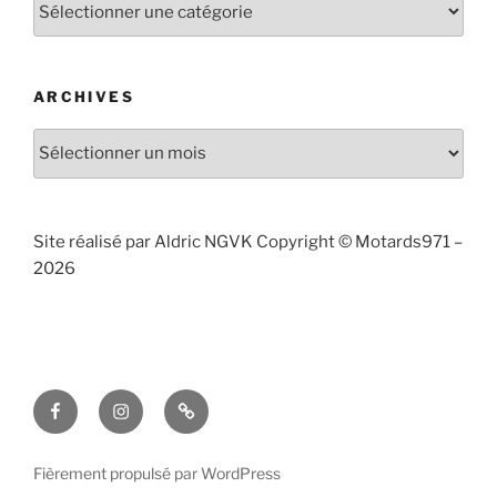
publiés
par
catégories
ARCHIVES
Archives
Site réalisé par Aldric NGVK Copyright © Motards971 –
2026
Facebook
Instagram
Contact
Fièrement propulsé par WordPress