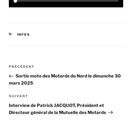
CATÉGORIES
INFOS
Navigation
Article
PRÉCÉDENT
de
précédent
Sortie moto des Motards du Nord le dimanche 30
l’article
mars 2025
Article
SUIVANT
suivant
Interview de Patrick JACQUOT, Président et
Directeur général de la Mutuelle des Motards