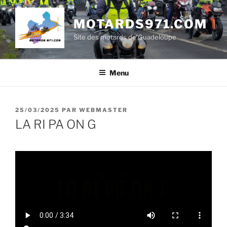
Aller
au
MOTARDS971.COM
contenu
Site des motards de Guadeloupe
principal
Menu
PUBLIÉ
25/03/2025
PAR
WEBMASTER
LE
LA RI PA ON G