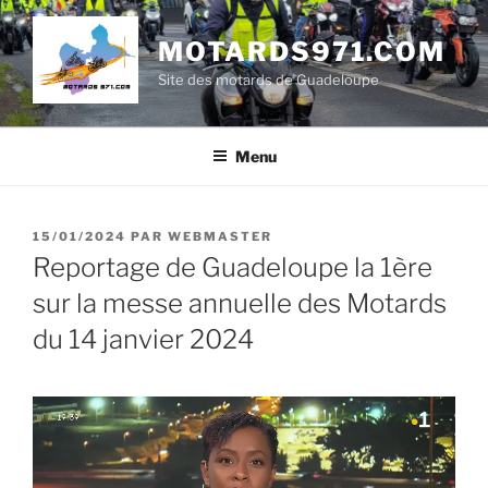
Aller
au
MOTARDS971.COM
contenu
Site des motards de Guadeloupe
principal
Menu
PUBLIÉ
15/01/2024
PAR
WEBMASTER
LE
Reportage de Guadeloupe la 1ère
sur la messe annuelle des Motards
du 14 janvier 2024