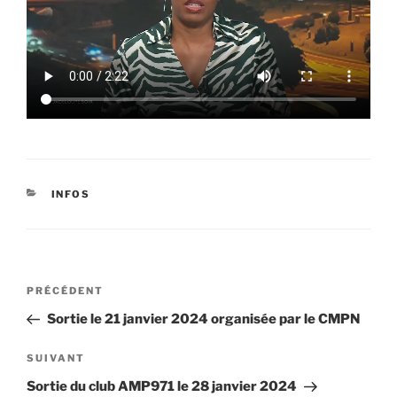
CATÉGORIES
INFOS
Navigation
Article
PRÉCÉDENT
de
précédent
Sortie le 21 janvier 2024 organisée par le CMPN
l’article
Article
SUIVANT
suivant
Sortie du club AMP971 le 28 janvier 2024