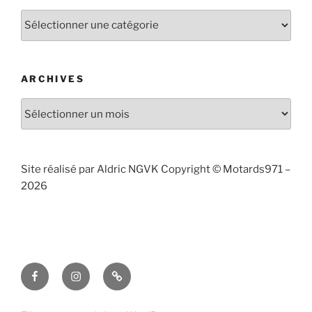
Articles
publiés
par
catégories
ARCHIVES
Archives
Site réalisé par Aldric NGVK Copyright © Motards971 –
2026
Facebook
Instagram
Contact