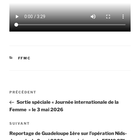
CATÉGORIES
FFMC
Navigation
Article
PRÉCÉDENT
de
précédent
Sortie spéciale « Journée internationale de la
l’article
Femme » le 3 mai 2026
Article
SUIVANT
suivant
Reportage de Guadeloupe 1ère sur l’opération Nids-