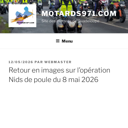
Aller
au
MOTARDS971.COM
contenu
Site des motards de Guadeloupe
principal
Menu
PUBLIÉ
12/05/2026
PAR
WEBMASTER
LE
Retour en images sur l’opération
Nids de poule du 8 mai 2026