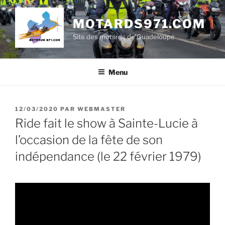
Aller
au
MOTARDS971.COM
contenu
Site des motards de Guadeloupe
principal
Menu
PUBLIÉ
12/03/2020
PAR
WEBMASTER
LE
Ride fait le show à Sainte-Lucie à
l’occasion de la fête de son
indépendance (le 22 février 1979)