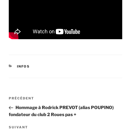
CATÉGORIES
INFOS
Navigation
Article
PRÉCÉDENT
de
précédent
Hommage à Rodrick PREVOT (alias POUPINO)
l’article
fondateur du club 2 Roues pas +
Article
SUIVANT