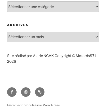
Articles
publiés
par
catégories
ARCHIVES
Archives
Site réalisé par Aldric NGVK Copyright © Motards971 –
2026
Facebook
Instagram
Contact
Fièrement propulsé par WordPress