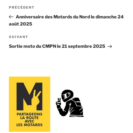
Navigation
Article
PRÉCÉDENT
de
précédent
Anniversaire des Motards du Nord le dimanche 24
l’article
août 2025
Article
SUIVANT
suivant
Sortie moto du CMPN le 21 septembre 2025