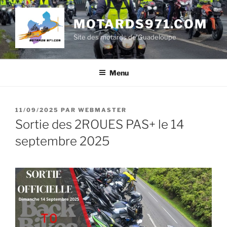
Aller
au
MOTARDS971.COM
contenu
Site des motards de Guadeloupe
principal
Menu
PUBLIÉ
11/09/2025
PAR
WEBMASTER
LE
Sortie des 2ROUES PAS+ le 14
septembre 2025