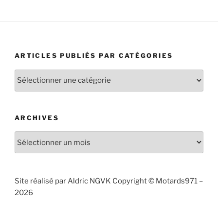
ARTICLES PUBLIÉS PAR CATÉGORIES
Articles
publiés
par
catégories
ARCHIVES
Archives
Site réalisé par Aldric NGVK Copyright © Motards971 –
2026