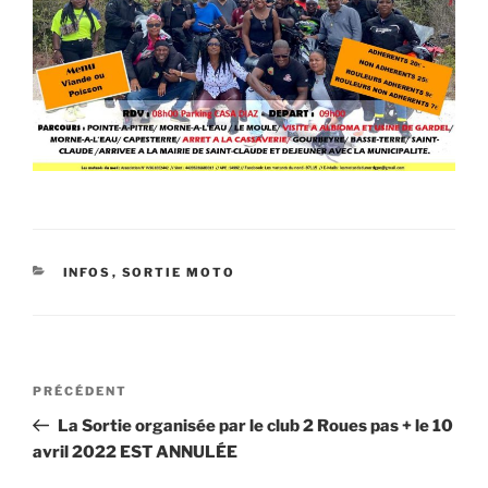
CATÉGORIES
INFOS
,
SORTIE MOTO
Navigation
Article
PRÉCÉDENT
de
précédent
La Sortie organisée par le club 2 Roues pas + le 10
l’article
avril 2022 EST ANNULÉE