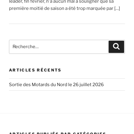
leader, fin février, n'a aucun mal à souligner que sa
première moitié de saison a été trop marquée par […]
Recherche
Recher
pour
:
ARTICLES RÉCENTS
Sortie des Motards du Nord le 26 juillet 2026