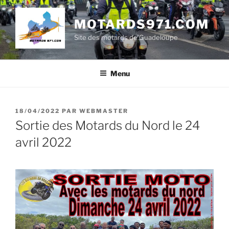
Aller
au
MOTARDS971.COM
contenu
Site des motards de Guadeloupe
principal
Menu
PUBLIÉ
18/04/2022
PAR
WEBMASTER
LE
Sortie des Motards du Nord le 24
avril 2022