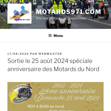
Aller
au
MOTARDS971.COM
contenu
Site des motards de Guadeloupe
principal
Menu
PUBLIÉ
17/08/2024
PAR
WEBMASTER
LE
Sortie le 25 août 2024 spéciale
anniversaire des Motards du Nord