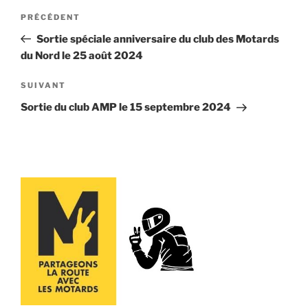
Navigation
Article
PRÉCÉDENT
de
précédent
Sortie spéciale anniversaire du club des Motards
l’article
du Nord le 25 août 2024
Article
SUIVANT
suivant
Sortie du club AMP le 15 septembre 2024