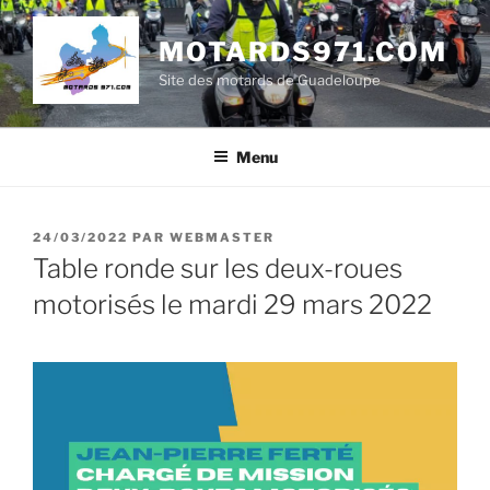
Aller
au
MOTARDS971.COM
contenu
Site des motards de Guadeloupe
principal
Menu
PUBLIÉ
24/03/2022
PAR
WEBMASTER
LE
Table ronde sur les deux-roues
motorisés le mardi 29 mars 2022