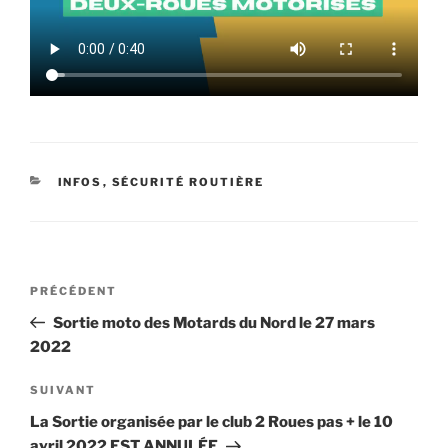
CATÉGORIES
INFOS
,
SÉCURITÉ ROUTIÈRE
Navigation
Article
PRÉCÉDENT
de
précédent
Sortie moto des Motards du Nord le 27 mars
l’article
2022
Article
SUIVANT
suivant
La Sortie organisée par le club 2 Roues pas + le 10
avril 2022 EST ANNULÉE