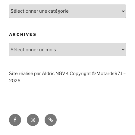
Articles
publiés
par
catégories
ARCHIVES
Archives
Site réalisé par Aldric NGVK Copyright © Motards971 –
2026
Facebook
Instagram
Contact