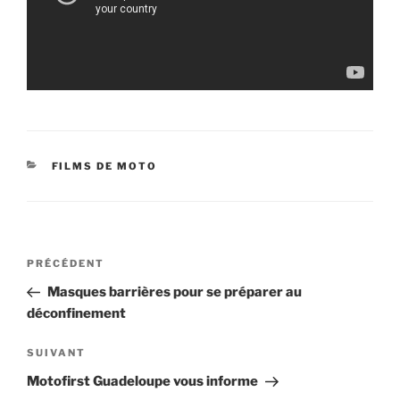
CATÉGORIES
FILMS DE MOTO
Navigation
Article
PRÉCÉDENT
de
précédent
Masques barrières pour se préparer au
l’article
déconfinement
Article
SUIVANT
suivant
Motofirst Guadeloupe vous informe