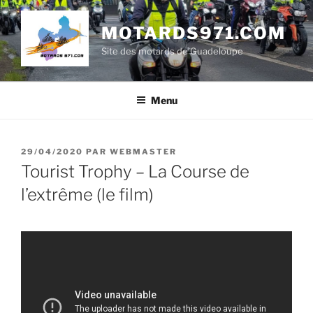
Aller
au
MOTARDS971.COM
contenu
Site des motards de Guadeloupe
principal
Menu
PUBLIÉ
29/04/2020
PAR
WEBMASTER
LE
Tourist Trophy – La Course de
l’extrême (le film)